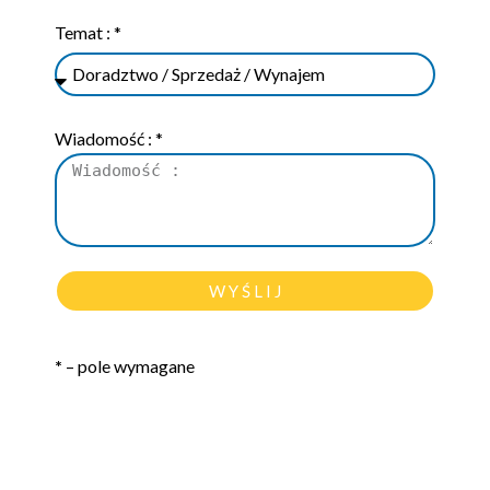
Temat : *
Wiadomość : *
W Y Ś L I J
*
– pole wymagane