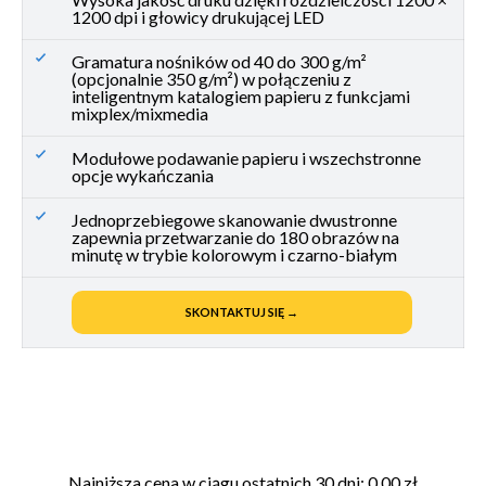
1200 dpi i głowicy drukującej LED
Gramatura nośników od 40 do 300 g/m²
(opcjonalnie 350 g/m²) w połączeniu z
inteligentnym katalogiem papieru z funkcjami
mixplex/mixmedia
Modułowe podawanie papieru i wszechstronne
opcje wykańczania
Jednoprzebiegowe skanowanie dwustronne
zapewnia przetwarzanie do 180 obrazów na
minutę w trybie kolorowym i czarno-białym
SKONTAKTUJ SIĘ →
Najniższa cena w ciągu ostatnich 30 dni:
0,00
zł