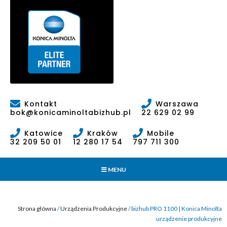
Kontakt
Warszawa
bok@konicaminoltabizhub.pl
22 629 02 99
Katowice
Kraków
Mobile
32 209 50 01
12 280 17 54
797 711 300
MENU
Strona główna
/
Urządzenia Produkcyjne
/ bizhub PRO 1100 | Konica Minolta
urządzenie produkcyjne