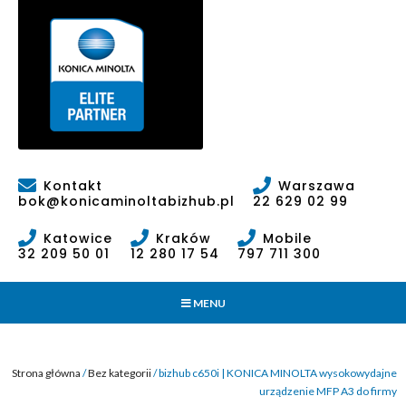
Kontakt
Warszawa
bok@konicaminoltabizhub.pl
22 629 02 99
Katowice
Kraków
Mobile
32 209 50 01
12 280 17 54
797 711 300
MENU
Strona główna
/
Bez kategorii
/ bizhub c650i | KONICA MINOLTA wysokowydajne
urządzenie MFP A3 do firmy