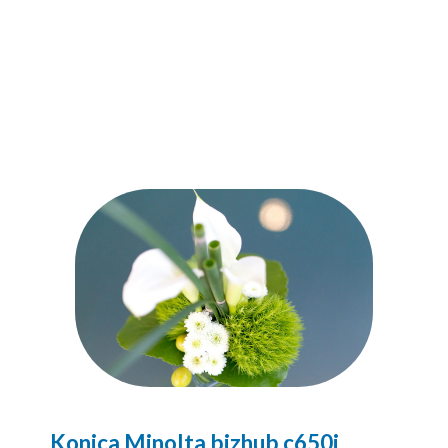
Konica Minolta bizhub c650i