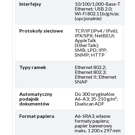
Interfejsy
10/100/1,000-Base-T
Ethernet; USB 2.0;
Wi-Fi 802.11b/g/n/ac
(opcjonalnie)
Protokoły sieciowe
TCP/IP (IPv4 / IPv6);
IPX/SPX; NetBEUI;
AppleTalk
(EtherTalk);
SMB; LPD; IPP;
SNMP; HTTP
Typy ramek
Ethernet 802.2;
Ethernet 802.3;
Ethernet II; Ethernet
SNAP
Automatyczny
Do 300 oryginałów
podajnik
A6-A3; 35-210 g/m²;
dokumentów
Dualscan ADF
Format papieru
A6-SRA3, własne
formaty papieru;
papier bannerowy
maks. 1 200 x 297 mm