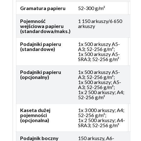
Gramatura papieru
52-300 g/m²
Pojemność
1 150 arkuszy/6 650
wejściowa papieru
arkuszy
(standardowa/maks.)
Podajniki papieru
1x 500 arkuszy A5-
(standardowe)
A3; 52-256 g/m²;
1x 500 arkuszy A5-
SRA3; 52-256 g/m²
Podajniki papieru
1x 500 arkuszy A5-
(opcjonalny)
A3; 52-256 g/m²;
1x 500 arkuszy; A5-
A3; 52-256 g/m²;
1x 2 500 arkuszy; A4;
52-256 g/m²
Kaseta dużej
1x 3 000 arkuszy; A4;
pojemności
52-256 g/m²;
(opcjonalna)
1x 2 500 arkuszy; A4-
SRA3; 52-256 g/m²
Podajnik boczny
150 arkuszy, A6-