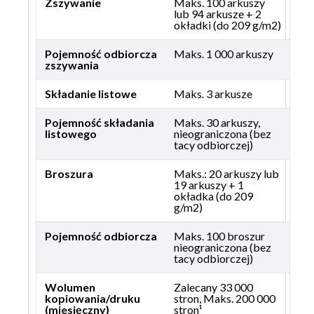
Zszywanie
Maks. 100 arkuszy
lub 94 arkusze + 2
okładki (do 209 g/m2)
Pojemność odbiorcza
Maks. 1 000 arkuszy
zszywania
Składanie listowe
Maks. 3 arkusze
Pojemność składania
Maks. 30 arkuszy,
listowego
nieograniczona (bez
tacy odbiorczej)
Broszura
Maks.: 20 arkuszy lub
19 arkuszy + 1
okładka (do 209
g/m2)
Pojemność odbiorcza
Maks. 100 broszur
nieograniczona (bez
tacy odbiorczej)
Wolumen
Zalecany 33 000
kopiowania/druku
stron, Maks. 200 000
(miesięczny)
stron¹