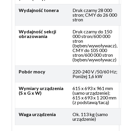
Wydajność tonera
Druk czarny 28 000
stron; CMY do 26 000
stron
Wydajność sekcji
Druk czarny do 150
obrazowania
000 stron/600 000
stron
(bęben/wywoływacz),
CMY do 105 000
stron/600 000 stron
(bęben/wywoływacz)
Pobór mocy
220-240 V /50/60 Hz;
Poniżej 1,6 kW
Wymiary urządzenia
615 x 693 x 961 mm
(S x G x W)
(samo urządzenie);
615 x 693 x 1 200 mm
(z podstawą/tacą)
Waga urządzenia
Ok. 113 kg (samo
urządzenie)