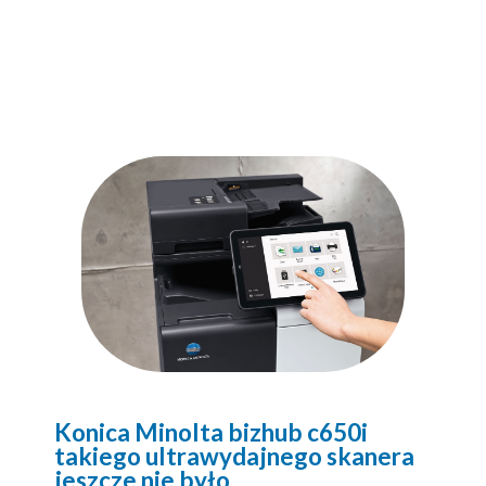
Konica Minolta bizhub c650i
takiego ultrawydajnego skanera
jeszcze nie było