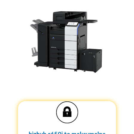
bizhub c650i to maksymalne